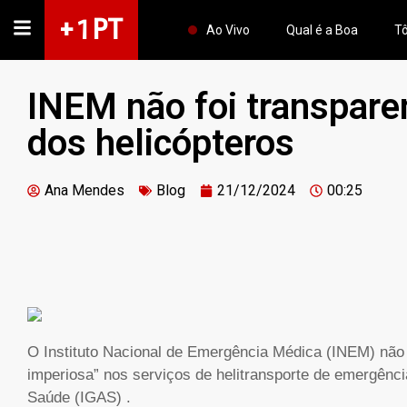
+ 1 PT
Ao Vivo
Qual é a Boa
Tô
INEM não foi transparen
dos helicópteros
Ana Mendes
Blog
21/12/2024
00:25
O Instituto Nacional de Emergência Médica (INEM) não f
imperiosa” nos serviços de helitransporte de emergênc
Saúde (IGAS) .