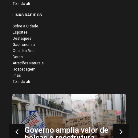
Tô indo ali
LINKS RÁPIDOS
Sobre a Cidade
Esportes
Destaques
Gastronomia
Qual é a Boa
Bares
Atrações Naturais
Hospedagem
Ilhas
Tô indo ali
Governo amplia valor de
bolsas e reestrutura