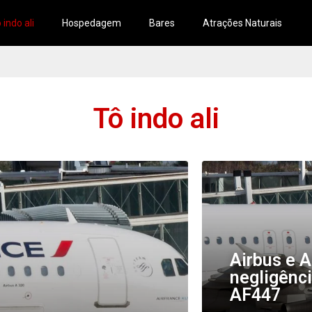
 indo ali
Hospedagem
Bares
Atrações Naturais
Tô indo ali
Airbus e A
negligênc
AF447