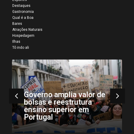
Destaques
Gastronomia
Qual é a Boa
Bares
Atrações Naturais
Hospedagem
Ilhas
Tô indo ali
Governo amplia valor de
bolsas e reestrutura
ensino superior em
Portugal