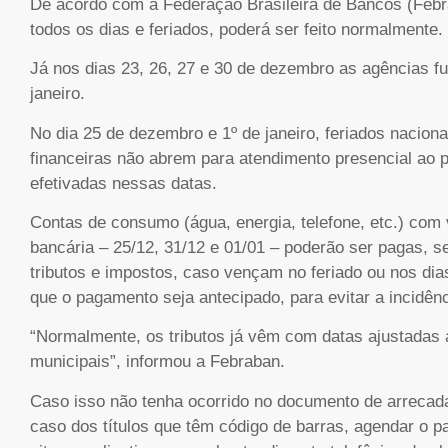
De acordo com a Federação Brasileira de Bancos (Febr
todos os dias e feriados, poderá ser feito normalmente.
Já nos dias 23, 26, 27 e 30 de dezembro as agências f
janeiro.
No dia 25 de dezembro e 1º de janeiro, feriados naciona
financeiras não abrem para atendimento presencial ao
efetivadas nessas datas.
Contas de consumo (água, energia, telefone, etc.) co
bancária – 25/12, 31/12 e 01/01 – poderão ser pagas, s
tributos e impostos, caso vençam no feriado ou nos d
que o pagamento seja antecipado, para evitar a incidênc
“Normalmente, os tributos já vêm com datas ajustadas a
municipais”, informou a Febraban.
Caso isso não tenha ocorrido no documento de arrecada
caso dos títulos que têm código de barras, agendar o p