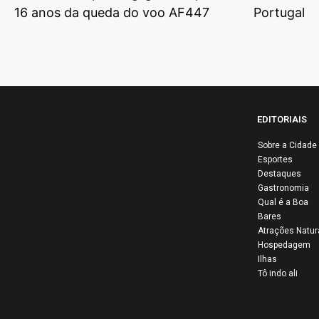
16 anos da queda do voo AF447
Portugal
EDITORIAIS
Sobre a Cidade
Esportes
Destaques
Lib
Gastronomia
ativ
Qual é a Boa
Bares
Pale
Atrações Natur
bras
Hospedagem
solt
Ilhas
Tô indo ali