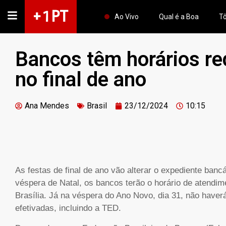
+ 1 PT
Ao Vivo
Qual é a Boa
Tô
Bancos têm horários re
no final de ano
Ana Mendes
Brasil
23/12/2024
10:15
As festas de final de ano vão alterar o expediente ba
véspera de Natal, os bancos terão o horário de atendime
Brasília. Já na véspera do Ano Novo, dia 31, não have
efetivadas, incluindo a TED.