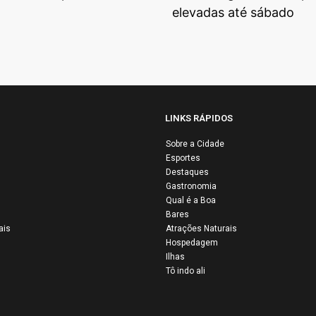
elevadas até sábado
LINKS RÁPIDOS
Sobre a Cidade
Esportes
Airbus e Air Fr
Destaques
ertação de
são condenada
Gastronomia
istas da Flotilha
por negligência
Qual é a Boa
Bares
stina: quatro
após 16 anos d
ais
Atrações Naturais
ileiros entre os
queda do voo
Hospedagem
os por Israel
AF447
Ilhas
Tô indo ali