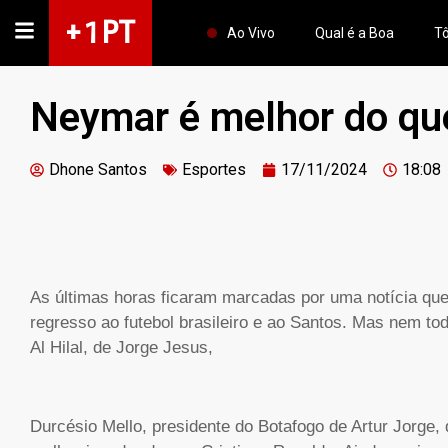
+ 1 PT
Ao Vivo
Qual é a Boa
Tô
Neymar é melhor do que
Dhone Santos
Esportes
17/11/2024
18:08
A
s últimas horas ficaram marcadas por uma notícia que
regresso ao futebol brasileiro e ao Santos. Mas nem t
Al Hilal, de Jorge Jesus,
Durcésio Mello, presidente do Botafogo de Artur Jorge,