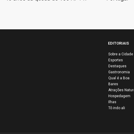
EDITORIAIS
Sobre a Cidade
Esportes
Destaques
Lib
Gastronomia
ativ
Qual é a Boa
Bares
Pale
Atrações Natur
bras
Hospedagem
solt
Ilhas
Tô indo ali