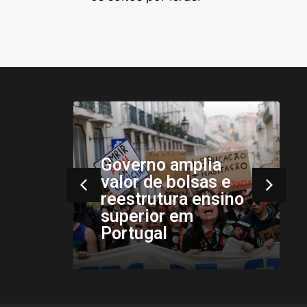
ance
s
Governo amplia
valor de bolsas e
a
reestrutura ensino
superior em
Portugal