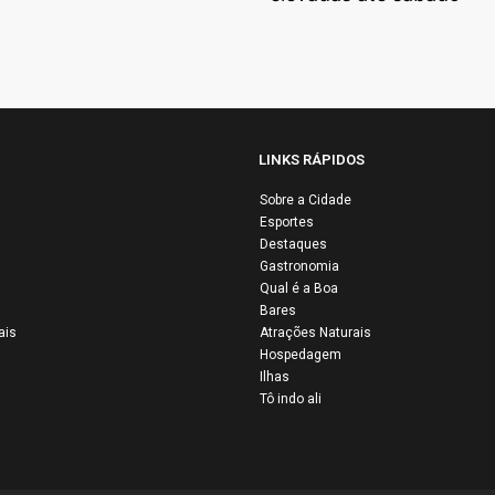
LINKS RÁPIDOS
Sobre a Cidade
Esportes
Airbus e Air Fr
Destaques
ertação de
são condenada
Gastronomia
istas da Flotilha
por negligência
Qual é a Boa
Bares
stina: quatro
após 16 anos d
ais
Atrações Naturais
ileiros entre os
queda do voo
Hospedagem
os por Israel
AF447
Ilhas
Tô indo ali