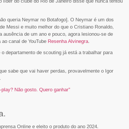
o líder do clube do Rio de Janeiro disse que nunca tentou
e não queria Neymar no Botafogo]. O Neymar é um dos
l de Messi e muito melhor do que o Cristiano Ronaldo,
a ausência de um ano e pouco, agora lesionou-se de
ta ao canal de YouTube
Resenha Alvinegra
.
ue o departamento de
scouting
já está a trabalhar para
rque sabe que vai haver perdas, provavelmente o Igor
.
ir-play? Não gosto. Quero ganhar”
a.
rensa Online e eleito o produto do ano 2024.