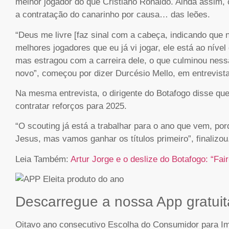
melhor jogador do que Cristiano Ronaldo. Ainda assim, 
a contratação do canarinho por causa… das leões.
“Deus me livre [faz sinal com a cabeça, indicando qu
melhores jogadores que eu já vi jogar, ele está ao níve
mas estragou com a carreira dele, o que culminou ness
novo”, começou por dizer Durcésio Mello, em entrevis
Na mesma entrevista, o dirigente do Botafogo disse q
contratar reforços para 2025.
“O
scouting
já está a trabalhar para o ano que vem, po
Jesus, mas vamos ganhar os títulos primeiro”, finalizou
Leia Também:
Artur Jorge e o deslize do Botafogo: “Fa
Descarregue a nossa App gratuit
Oitavo ano consecutivo Escolha do Consumidor para Imp