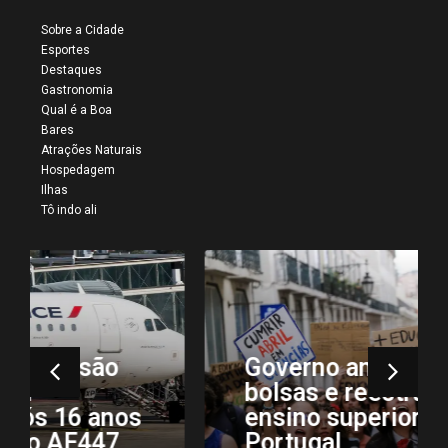
Sobre a Cidade
Esportes
Destaques
Gastronomia
Qual é a Boa
Bares
Atrações Naturais
Hospedagem
Ilhas
Tô indo ali
Governo amplia valor de
bolsas e reestrutura
ensino superior em
Portugal