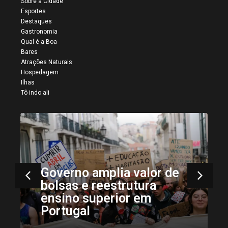
Sobre a Cidade
Esportes
Destaques
Gastronomia
Qual é a Boa
Bares
Atrações Naturais
Hospedagem
Ilhas
Tô indo ali
Governo amplia valor de
bolsas e reestrutura
ensino superior em
Portugal