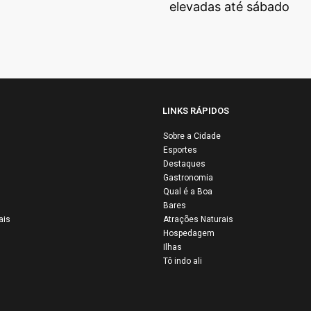
elevadas até sábado
LINKS RÁPIDOS
Sobre a Cidade
Esportes
Airbus e Air Fr
Destaques
ertação de
são condenada
Gastronomia
istas da Flotilha
por negligência
Qual é a Boa
Bares
stina: quatro
após 16 anos d
ais
Atrações Naturais
ileiros entre os
queda do voo
Hospedagem
os por Israel
AF447
Ilhas
Tô indo ali