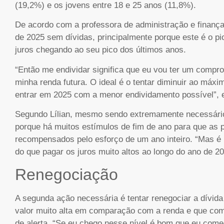
(19,2%) e os jovens entre 18 e 25 anos (11,8%).
De acordo com a professora de administração e finança
de 2025 sem dívidas, principalmente porque este é o pi
juros chegando ao seu pico dos últimos anos.
“Então me endividar significa que eu vou ter um compr
minha renda futura. O ideal é o tentar diminuir ao má
entrar em 2025 com a menor endividamento possível”, e
Segundo Lílian, mesmo sendo extremamente necessário d
porque há muitos estímulos de fim de ano para que as
recompensados pelo esforço de um ano inteiro. “Mas é 
do que pagar os juros muito altos ao longo do ano de 20
Renegociação
A segunda ação necessária é tentar renegociar a dívi
valor muito alta em comparação com a renda e que com
de alerta. “Se eu chego nesse nível é bom que eu com