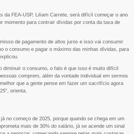
s da FEA-USP, Liliam Carrete, será difícil começar o ano
or momento para contrair dívidas por conta da taxa de
omisso de pagamento de altos juros e isso vai consumir
ximo o consumo e pagar o máximo das minhas dívidas, para
xplicou.
iminuir o consumo, o fato é que isso é muito difícil
 pessoas comprem, além da vontade individual em sermos
melhor que a gente pense em fazer um sacrifício agora
25”, orienta.
da já no começo de 2025, porque quando se chega em um
prometa mais de 30% do salário, já se acende um sinal
ece a negociar, começando sempre pelas mais custosas,