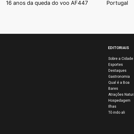
16 anos da queda do voo AF447
Portugal
EDITORIAIS
Sobre a Cidade
Esportes
Destaques
Lib
Gastronomia
ativ
Qual é a Boa
Bares
Pale
Atrações Natur
bras
Hospedagem
solt
Ilhas
Tô indo ali