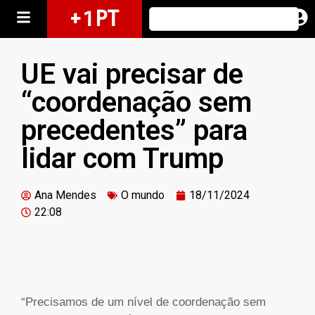
+ 1 PT
UE vai precisar de
“coordenação sem
precedentes” para
lidar com Trump
Ana Mendes
O mundo
18/11/2024
22:08
“P
recisamos de um nível de coordenação sem