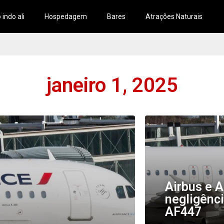
 indo ali
Hospedagem
Bares
Atrações Naturais
janeiro 1, 2025
Airbus e A
negligênc
AF447