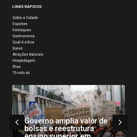
LINKS RÁPIDOS
Sobre a Cidade
Esportes
Destaques
Gastronomia
Qual é a Boa
Bares
Atrações Naturais
Hospedagem
Ilhas
Tô indo ali
Poeira do deserto
de
mantém alerta em
Portugal com
temperaturas elevadas