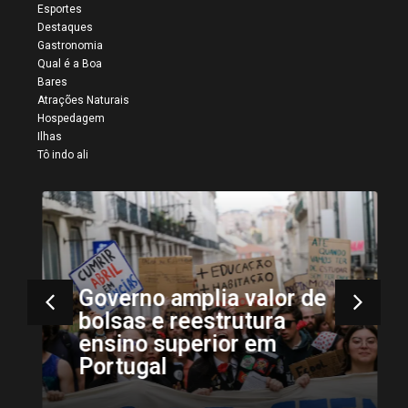
Esportes
Destaques
Gastronomia
Qual é a Boa
Bares
Atrações Naturais
Hospedagem
Ilhas
Tô indo ali
Governo amplia valor de
bolsas e reestrutura
ensino superior em
Portugal