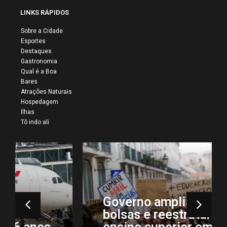
LINKS RÁPIDOS
Sobre a Cidade
Esportes
Destaques
Gastronomia
Qual é a Boa
Bares
Atrações Naturais
Hospedagem
Ilhas
Tô indo ali
Governo amplia valor de
bolsas e reestrutura