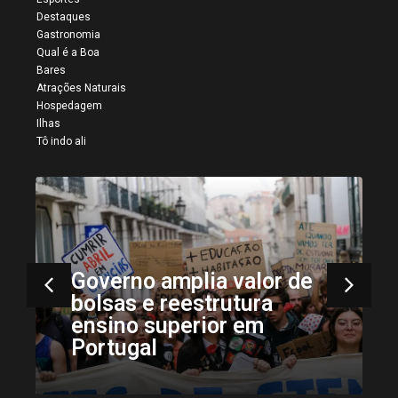
Destaques
Gastronomia
Qual é a Boa
Bares
Atrações Naturais
Hospedagem
Ilhas
Tô indo ali
Governo amplia valor de
bolsas e reestrutura
ensino superior em
Portugal