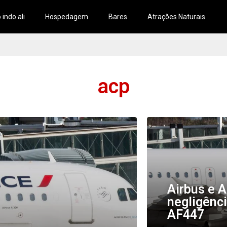
 indo ali
Hospedagem
Bares
Atrações Naturais
acp
Airbus e A
negligênc
AF447