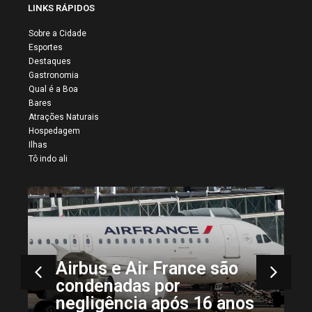
LINKS RÁPIDOS
Sobre a Cidade
Esportes
Destaques
Gastronomia
Qual é a Boa
Bares
Atrações Naturais
Hospedagem
Ilhas
Tô indo ali
Airbus e Air France são
condenadas por
negligência após 16 anos