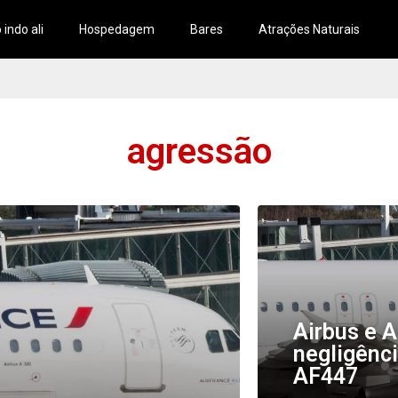
 indo ali
Hospedagem
Bares
Atrações Naturais
agressão
Airbus e A
negligênc
AF447