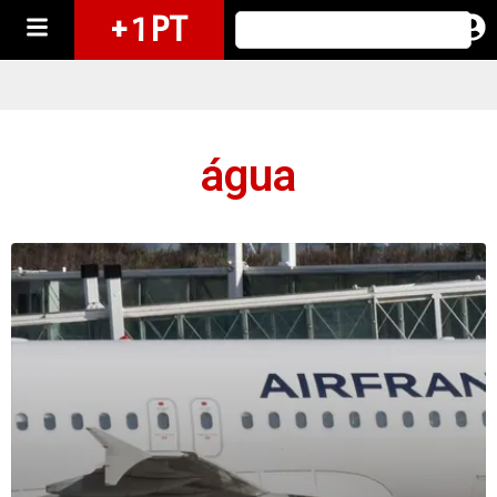
+ 1 PT
água