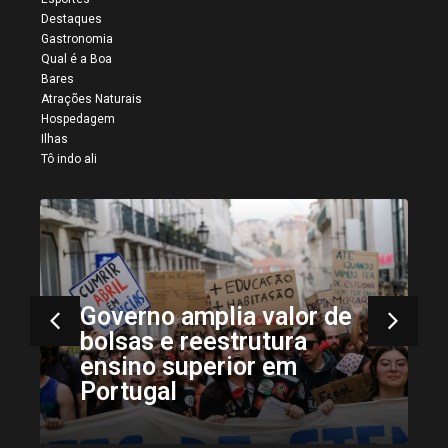
Destaques
Gastronomia
Qual é a Boa
Bares
Atrações Naturais
Hospedagem
Ilhas
Tô indo ali
Governo amplia valor de
bolsas e reestrutura
ensino superior em
Portugal