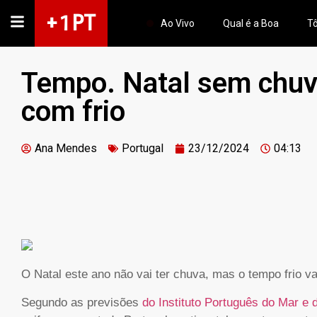
+ 1 PT
Ao Vivo
Qual é a Boa
Tô
Tempo. Natal sem chuv
com frio
Ana Mendes
Portugal
23/12/2024
04:13
O Natal este ano não vai ter chuva, mas o tempo frio v
Segundo as previsões
do Instituto Português do Mar e