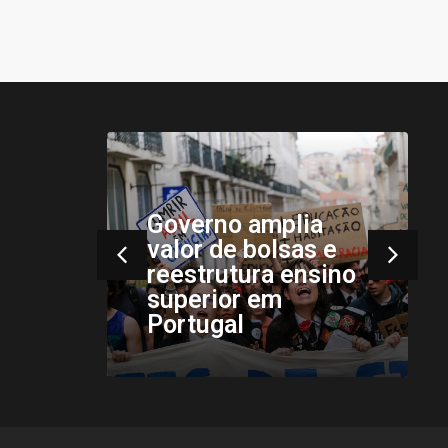
ance
s
Governo amplia
valor de bolsas e
a
reestrutura ensino
superior em
Portugal