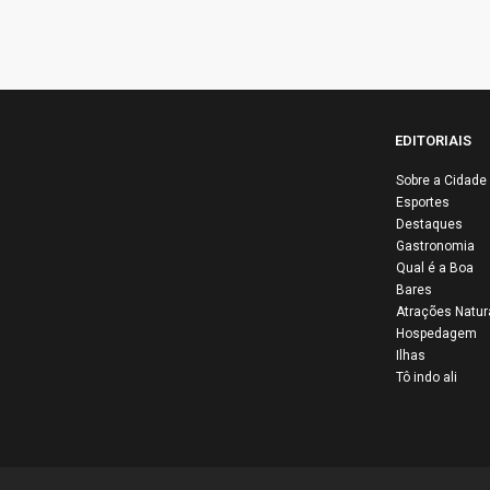
EDITORIAIS
Sobre a Cidade
Esportes
Destaques
Lib
Gastronomia
ativ
Qual é a Boa
Bares
Pale
Atrações Natur
bras
Hospedagem
solt
Ilhas
Tô indo ali