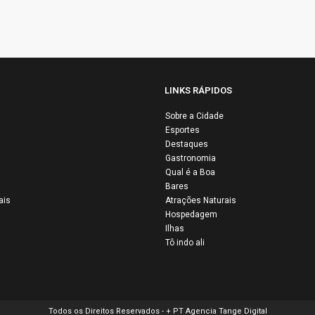
LINKS RÁPIDOS
Sobre a Cidade
Esportes
Airbus e Air Fr
Destaques
ertação de
são condenada
Gastronomia
istas da Flotilha
por negligência
Qual é a Boa
Bares
stina: quatro
após 16 anos d
ais
Atrações Naturais
ileiros entre os
queda do voo
Hospedagem
os por Israel
AF447
Ilhas
Tô indo ali
Todos os Direitos Reservados - + PT Agencia Tange Digital